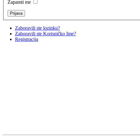
Zapamti me
Zaboravili ste lozinku?
Zaboravili ste Korisničko Ime?
Registracija