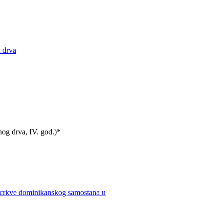
a drva
anog drva, IV. god.)*
iz crkve dominikanskog samostana u