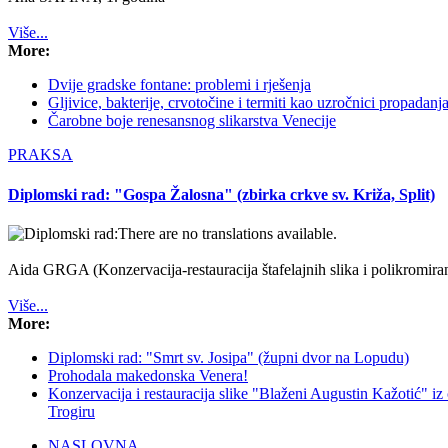
Više...
More:
Dvije gradske fontane: problemi i rješenja
Gljivice, bakterije, crvotočine i termiti kao uzročnici propadanj
Čarobne boje renesansnog slikarstva Venecije
PRAKSA
Diplomski rad: "Gospa Žalosna" (zbirka crkve sv. Križa, Split)
There are no translations available.
Aida GRGA
(Konzervacija-restauracija štafelajnih slika i polikromir
Više...
More:
Diplomski rad: "Smrt sv. Josipa" (župni dvor na Lopudu)
Prohodala makedonska Venera!
Konzervacija i restauracija slike "Blaženi Augustin Kažotić" 
Trogiru
NASLOVNA