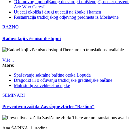
"Od novog i poboljšanog do starog i uništenog", poster prezen
Art: Who Cares?
Utjecaj okoliša i drugi utjecaji na žbuke i kamen
Restauracija tradicijskog odjevnog predmeta iz Moslavine
RAZNO
Radovi koji više nisu dostupni
There are no translations available.
Više...
More:
Spašavanje sakralne baštine otoka Lopuda
Dragodid ili o očuvanju tradicijske graditeljske baštine
Mali studij za velike stručnjake
SEMINARI
Preventivna zaštita Zavičajne zbirke "Baština"
There are no translations availa
Ana ŠAPINA, 1. godina