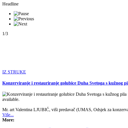
Headline
1/3
IZ STRUKE
Konzerviranje i restauriranje golubice Duha Svetoga s kužnog pi
available.
Mr. art Valentina LJUBIĆ, viši predavač (UMAS, Odsjek za konzervac
Više...
More: