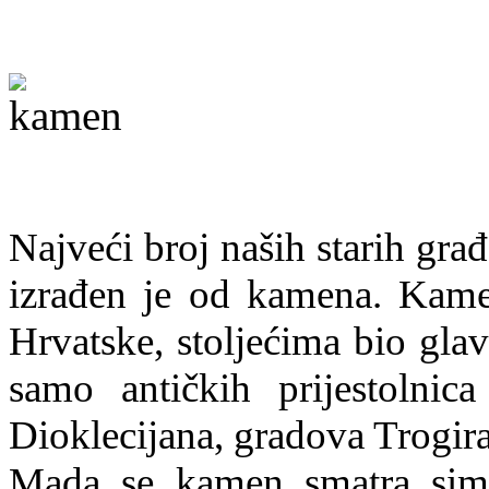
Najveći broj naših starih gra
izrađen je od kamena. Kame
Hrvatske, stoljećima bio glav
samo antičkih prijestolnic
Dioklecijana, gradova Trogir
Mada se kamen smatra simb