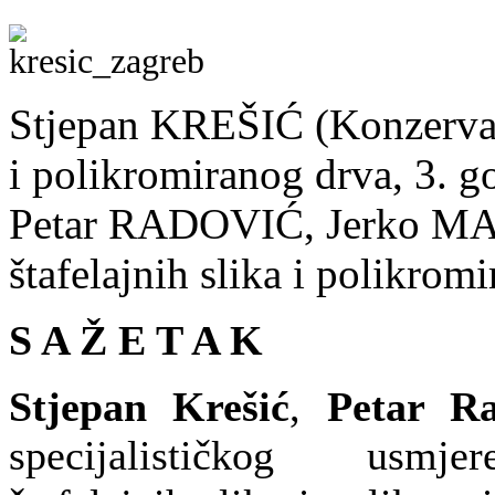
Stjepan KREŠIĆ (Konzervacij
i polikromiranog drva, 3. g
Petar RADOVIĆ, Jerko MAT
štafelajnih slika i polikrom
S A Ž E T A K
Stjepan Krešić
,
Petar Ra
specijalističkog usmjere