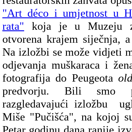
"Art déco i umjetnost u H
rata"
koja je u Muzeju z
otvorena krajem siječnja, a 
Na izložbi se može vidjeti 
odjevanja muškaraca i žena
fotografija do Peugeota
ol
predvorju. Bili smo 
razgledavajući izložbu ugl
Miše "Pučišća", na kojoj s
Petar godinu dana ranije izv