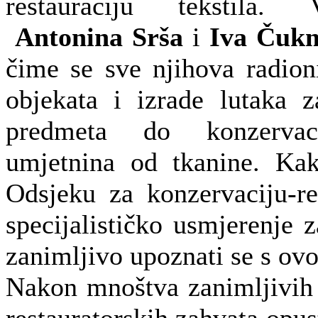
restauraciju tekstila. V
Antonina Srša
i
Iva Čuk
čime se sve njihova radion
objekata i izrade lutaka z
predmeta do konzervaci
umjetnina od tkanine. Ka
Odsjeku za konzervaciju-re
specijalističko usmjerenje za
zanimljivo upoznati se s ov
Nakon mnoštva zanimljivih 
restauratorskih zahvata opus