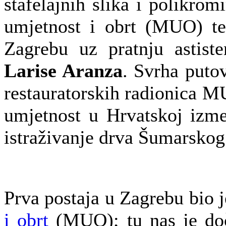
štafelajnih slika i polikrom
umjetnost i obrt (MUO) te 
Zagrebu uz pratnju astist
Larise Aranza
. Svrha puto
restauratorskih radionica M
umjetnost u Hrvatskoj izme
istraživanje drva Šumarskog 
Prva postaja u Zagrebu bio 
i obrt
(MUO); tu nas je doč