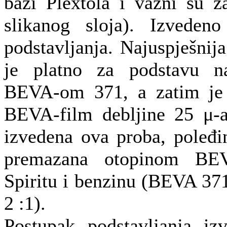
bazi Plextola i važni su z
slikanog sloja). Izveden
podstavljanja. Najuspješnija
je platno za podstavu na
BEVA-om 371, a zatim je n
BEVA-film debljine 25 μ-a
izvedena ova proba, poleđi
premazana otopinom BE
Spiritu i benzinu (BEVA 37
2 :1).
Postupak podstavljanja iz