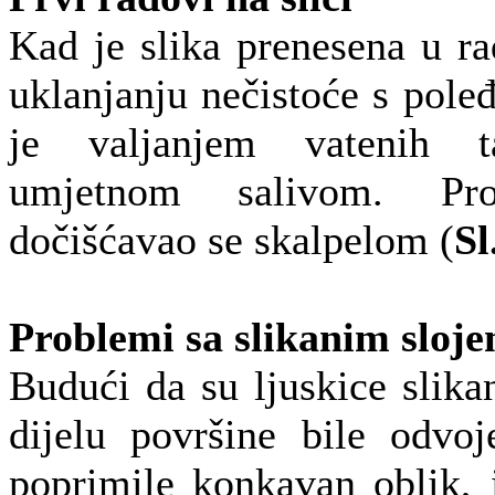
Kad je slika prenesena u rad
uklanjanju nečistoće s poleđ
je valjanjem vatenih 
umjetnom salivom. Pro
dočišćavao se skalpelom (
Sl
Problemi sa slikanim sloj
Budući da su ljuskice slik
dijelu površine bile odvo
poprimile konkavan oblik, 