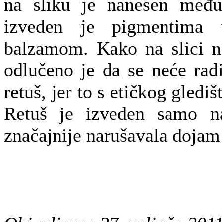
na sliku je nanesen međul
izveden je pigmentima 
balzamom. Kako na slici n
odlučeno je da se neće radit
retuš, jer to s etičkog glediš
Retuš je izveden samo n
značajnije narušavala dojam c