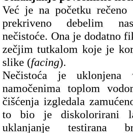
Već je na početku rečeno d
prekriveno debelim nas
nečistoće. Ona je dodatno fik
zečjim tutkalom koje je kori
slike (
facing
).
Nečistoća je uklonjena
namočenima toplom vodo
čišćenja izgledala zamućeno
to bio je diskolorirani 
uklanjanje testirana 