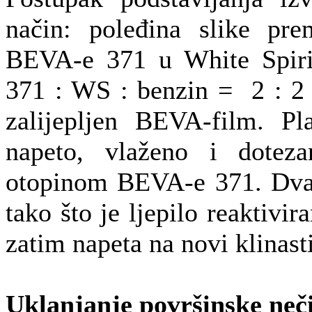
način: poleđina slike pr
BEVA-e 371 u White Spiri
371 : WS : benzin = 2 : 2 
zalijepljen BEVA-film. Pl
napeto, vlaženo i doteza
otopinom BEVA-e 371. Dva
tako što je ljepilo reaktivir
zatim napeta na novi klinast
Uklanjanje površinske neči