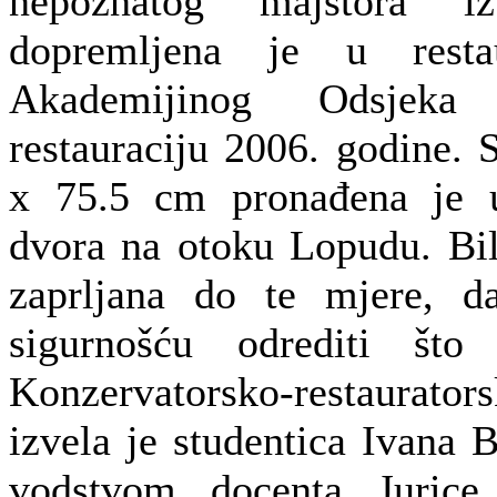
nepoznatog majstora iz
dopremljena je u restau
Akademijinog Odsjeka 
restauraciju 2006. godine. 
x 75.5 cm pronađena je u
dvora na otoku Lopudu. Bil
zaprljana do te mjere, d
sigurnošću odrediti što
Konzervatorsko-restaurato
izvela je studentica Ivana
vodstvom docenta Jurice 