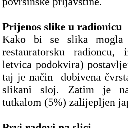
površinske prljavštine.
Prijenos slike u radionicu
Kako bi se slika mogla s
restauratorsku radioncu,
letvica podokvira) postavlj
taj je način dobivena čvrst
slikani sloj. Zatim je n
tutkalom (5%) zalijepljen ja
Prvi radovi na slici