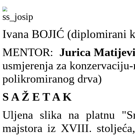
Ivana BOJIĆ (diplomirani k
MENTOR:
Jurica Matijev
usmjerenja za konzervaciju-re
polikromiranog drva)
S A Ž E T A K
Uljena slika na platnu "S
majstora iz XVIII. stoljeća