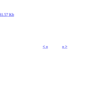
81.57 Kb
< «
» >