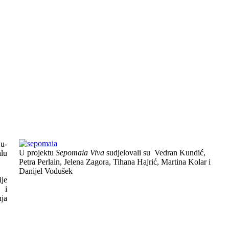
ju-
U projektu
Sepomaia Viva
sudjelovali su
Vedran Kundić,
lu
Petra Perlain, Jelena Zagora, Tihana Hajrić, Martina Kolar i
Danijel Vodušek
ije
m i
nja