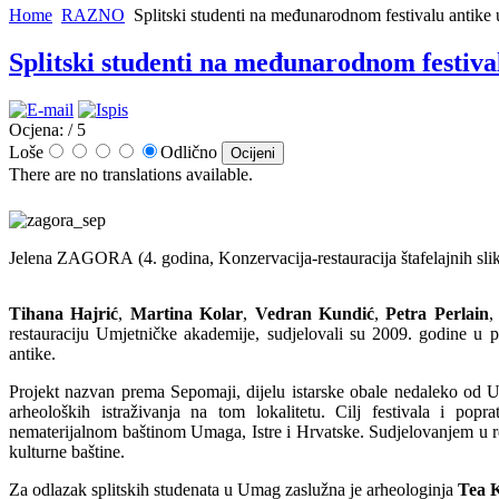
Home
RAZNO
Splitski studenti na međunarodnom festivalu antik
Splitski studenti na međunarodnom festiv
Ocjena:
/ 5
Loše
Odlično
There are no translations available.
Jelena ZAGORA (4. godina, Konzervacija-restauracija štafelajnih slik
Tihana Hajrić
,
Martina Kolar
,
Vedran Kundić
,
Petra Perlain
restauraciju Umjetničke akademije, sudjelovali su 2009. godine 
antike.
Projekt nazvan prema Sepomaji, dijelu istarske obale nedaleko od Um
arheoloških istraživanja na tom lokalitetu. Cilj festivala i pop
nematerijalnom baštinom Umaga, Istre i Hrvatske. Sudjelovanjem u real
kulturne baštine.
Za odlazak splitskih studenata u Umag zaslužna je arheologinja
Tea 