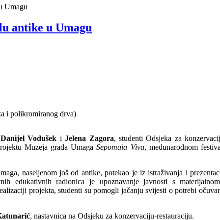
e u Umagu
alu antike u Umagu
a i polikromiranog drva)
,
Danijel Vodušek
i
Jelena Zagora
, studenti Odsjeka za konzervaci
u projektu Muzeja grada Umaga
Sepomaia Viva
, međunarodnom festiva
aga, naseljenom još od antike, potekao je iz istraživanja i prezentac
ratnih edukativnih radionica je upoznavanje javnosti s materijalno
izaciji projekta, studenti su pomogli jačanju svijesti o potrebi očuva
Katunarić
, nastavnica na Odsjeku za konzervaciju-restauraciju.