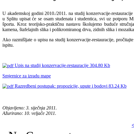
U akademskoj godini 2010./2011. na studij konzervacije-restauracije
u Splitu upisat će se osam studenata i studentica, svi uz potporu Mi
športa. Kroz teorijsko-praktičnu nastavu školujemo buduće stručnja
kamena, štafelajnih slika i polikromiranog drva, zidnih slika i mozaika
Ako razmišljate o upisu na studij konzervacije-restauracije, pročitaj
ispitu.
Upis na studij konzervacije-restauracije
304.80 Kb
Smjernice za izradu mape
Razredbeni postupak: propozicije, upute i bodovi
83.24 Kb
s
s
s
Objavljeno: 3. siječnja 2011.
Ažurirano: 10. veljače 2011.
<