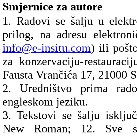
Smjernice za autore
1. Radovi se šalju u elekt
prilog, na adresu elektron
info@e-insitu.com
) ili poš
za konzervaciju-restauraci
Fausta Vrančića 17, 21000 Sp
2. Uredništvo prima rad
engleskom jeziku.
3. Tekstovi se šalju isklj
New Roman; 12. Sve str