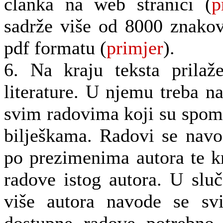
članka na web stranici (
p
sadrže više od 8000 znakov
pdf formatu (
primjer
).
6. Na kraju teksta prilaž
literature. U njemu treba n
svim radovima koji su spom
bilješkama. Radovi se nav
po prezimenima autora te 
radove istog autora. U slu
više autora navode se sv
dostupne radove potrebno 