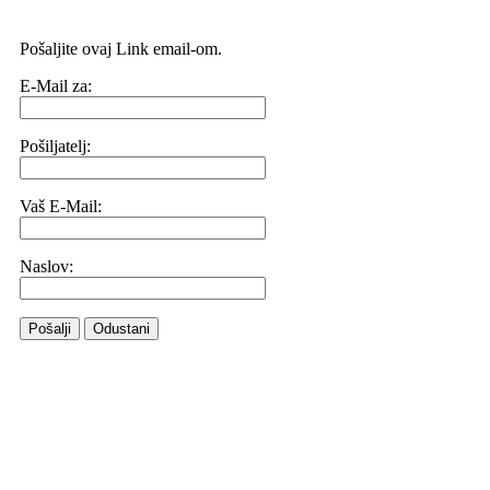
Pošaljite ovaj Link email-om.
E-Mail za:
Pošiljatelj:
Vaš E-Mail:
Naslov:
Pošalji
Odustani