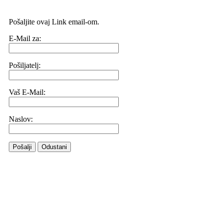
Pošaljite ovaj Link email-om.
E-Mail za:
Pošiljatelj:
Vaš E-Mail:
Naslov:
Pošalji
Odustani