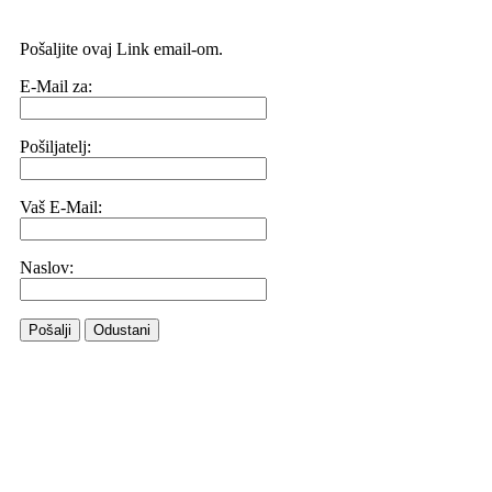
Pošaljite ovaj Link email-om.
E-Mail za:
Pošiljatelj:
Vaš E-Mail:
Naslov:
Pošalji
Odustani