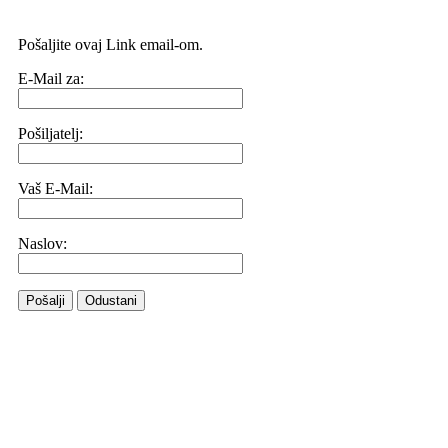
Pošaljite ovaj Link email-om.
E-Mail za:
Pošiljatelj:
Vaš E-Mail:
Naslov:
Pošalji
Odustani