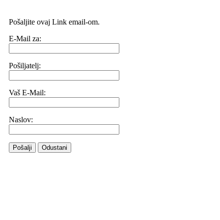
Pošaljite ovaj Link email-om.
E-Mail za:
Pošiljatelj:
Vaš E-Mail:
Naslov:
Pošalji
Odustani