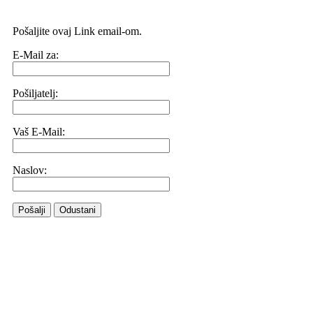
Pošaljite ovaj Link email-om.
E-Mail za:
Pošiljatelj:
Vaš E-Mail:
Naslov:
Pošalji
Odustani