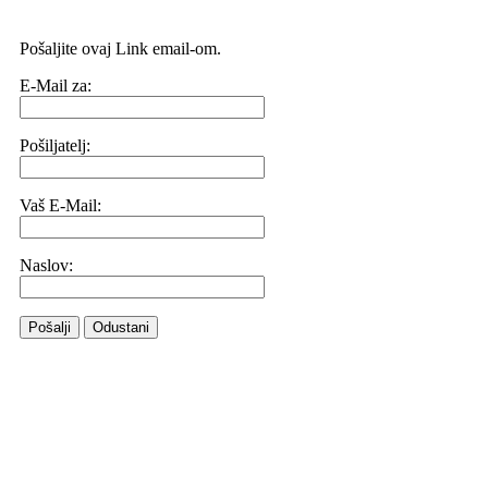
Pošaljite ovaj Link email-om.
E-Mail za:
Pošiljatelj:
Vaš E-Mail:
Naslov:
Pošalji
Odustani