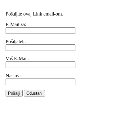
Pošaljite ovaj Link email-om.
E-Mail za:
Pošiljatelj:
Vaš E-Mail:
Naslov:
Pošalji
Odustani