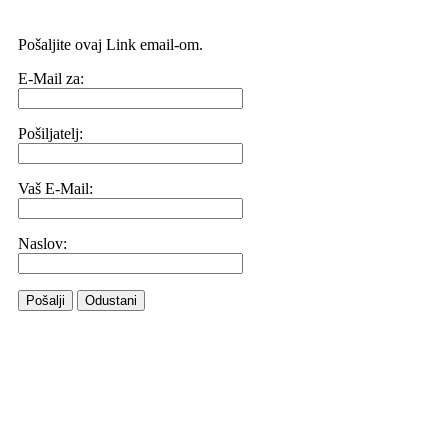
Pošaljite ovaj Link email-om.
E-Mail za:
Pošiljatelj:
Vaš E-Mail:
Naslov:
Pošalji
Odustani