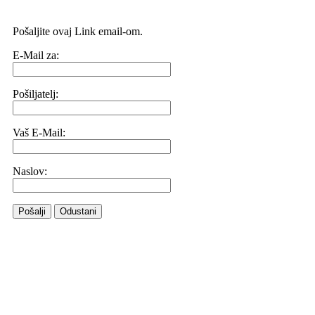
Pošaljite ovaj Link email-om.
E-Mail za:
Pošiljatelj:
Vaš E-Mail:
Naslov:
Pošalji
Odustani