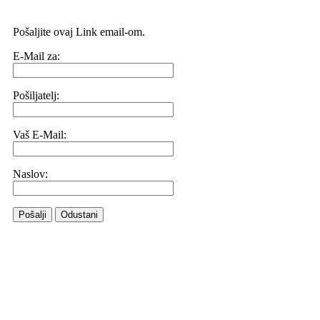
Pošaljite ovaj Link email-om.
E-Mail za:
Pošiljatelj:
Vaš E-Mail:
Naslov:
Pošalji
Odustani