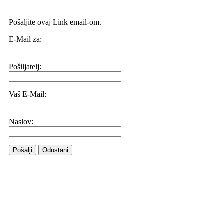
Pošaljite ovaj Link email-om.
E-Mail za:
Pošiljatelj:
Vaš E-Mail:
Naslov:
Pošalji
Odustani