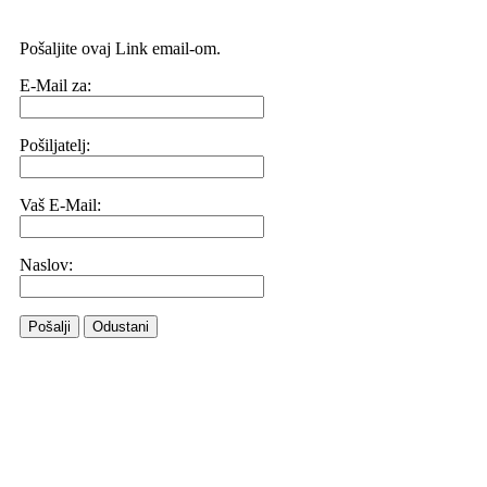
Pošaljite ovaj Link email-om.
E-Mail za:
Pošiljatelj:
Vaš E-Mail:
Naslov:
Pošalji
Odustani