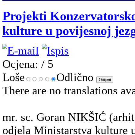
Projekti Konzervatorsko
kulture u povijesnoj jez
Ocjena:
/ 5
Loše
Odlično
There are no translations ava
mr. sc. Goran NIKŠIĆ (arhi
odjela Ministarstva kulture 