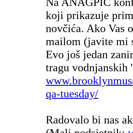
Na ANAGPIC konfer
koji prikazuje pri
novčića. Ako Vas 
mailom (javite mi 
Evo još jedan zani
tragu vodnjanskih 
www.brooklynmuse
qa-tuesday/
Radovalo bi nas ako
(Mali podsjetnik: