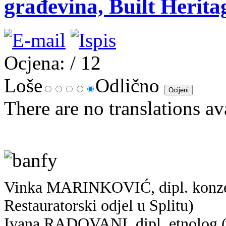
građevina, Built Herit
Ocjena:
/ 12
Loše
Odlično
There are no translations av
Vinka MARINKOVIĆ, dipl. konzerva
Restauratorski odjel u Splitu)
Ivana RADOVANI, dipl. etnolog (K