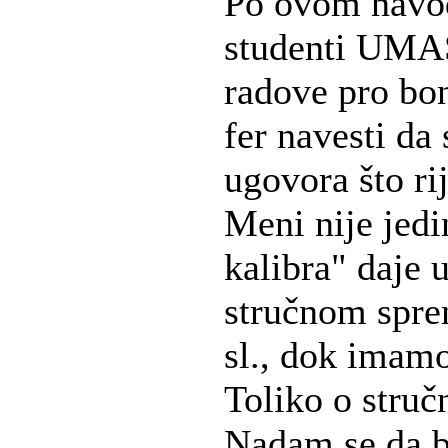
Po ovom navodu
studenti UMAS
radove pro bon
fer navesti da
ugovora što ri
Meni nije jed
kalibra" daje
stručnom spre
sl., dok imamo
Toliko o struč
Nadam se da ba