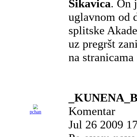
Sikavica
. On 
uglavnom od d
splitske Akad
uz pregršt zan
na stranicama 
_KUNENA_
Komentar
pchan
Jul 26 2009 1