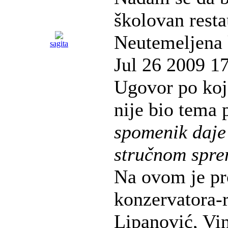
školovan resta
Neutemeljena 
sagita
Jul 26 2009 1
Ugovor po koj
nije bio tema 
spomenik daje
stručnom spr
Na ovom je pr
konzervatora-r
Lipanović, Vi