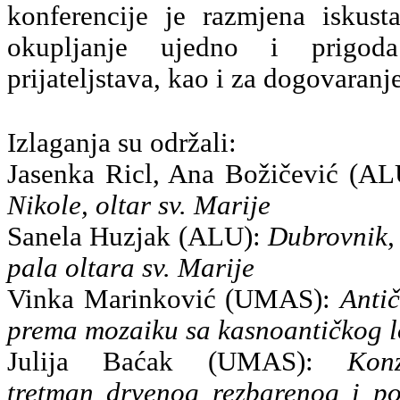
konferencije je razmjena iskus
okupljanje ujedno i prigod
prijateljstava, kao i za dogovaranj
Izlaganja su održali:
Jasenka Ricl, Ana Božičević (A
Nikole, oltar sv. Marije
Sanela Huzjak (ALU):
Dubrovnik, 
pala oltara sv. Marije
Vinka Marinković (UMAS):
Antič
prema mozaiku sa kasnoantičkog lo
Julija Baćak (UMAS):
Konz
tretman drvenog rezbarenog i poz