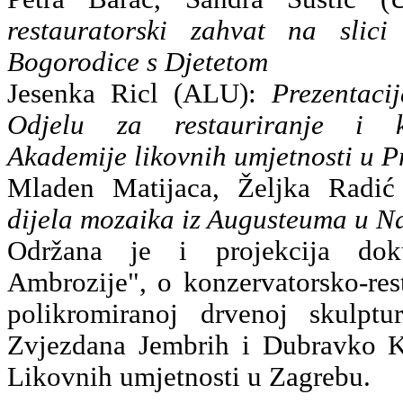
restauratorski zahvat na slic
Bogorodice s Djetetom
Jesenka Ricl (ALU):
Prezentaci
Odjelu za restauriranje i ko
Akademije likovnih umjetnosti u 
Mladen Matijaca, Željka Rad
dijela mozaika iz Augusteuma u N
Održana je i projekcija dok
Ambrozije", o konzervatorsko-res
polikromiranoj drvenoj skulptu
Zvjezdana Jembrih i Dubravko K
Likovnih umjetnosti u Zagrebu.