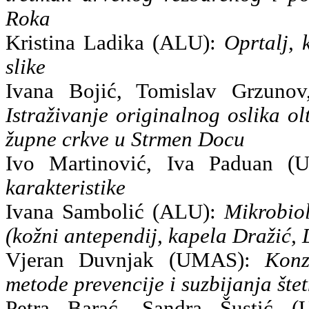
Roka
Kristina Ladika (ALU):
Oprtalj, 
slike
Ivana Bojić, Tomislav Grzuno
Istraživanje originalnog oslika ol
župne crkve u Strmen Docu
Ivo Martinović, Iva Paduan 
karakteristike
Ivana Sambolić (ALU):
Mikrobiol
(kožni antependij, kapela Dražić,
Vjeran Duvnjak (UMAS):
Konz
metode prevencije i suzbijanja šte
Petra Barać, Sandra Šustić