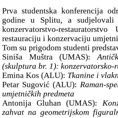
Prva studentska konferencija od
godine u Splitu, a sudjelovali
konzervatorstvo-restauratorst
restauraciju i konzervaciju umjet
Tom su prigodom studenti predstavi
Siniša Muštra (UMAS):
Antič
(skulptura br. 1): konzervatorsko-
Emina Kos (ALU):
Tkanine i vlak
Petar Sugović (ALU):
Raman-spek
umjetničkih predmeta
Antonija Gluhan (UMAS):
Konz
zahvat na geometrijskom figur