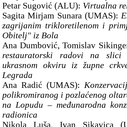
Petar Sugović (ALU):
Virtualna re
Sagita Mirjam Sunara (UMAS):
E
zagrijanim trikloretilenom i prim
Obitelj"
iz Bola
Ana Dumbović, Tomislav Siking
restauratorski radovi na slici
ukrasnom okviru iz župne crkve
Legrada
Ana Radić (UMAS):
Konzervacij
polikromiranog i pozlaćenog oltar
na Lopudu – međunarodna konzer
radionica
Nikola Luša, Ivan Sikavica