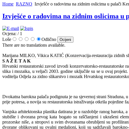
Home
RAZNO
Izvješće o radovima na zidnim oslicima u palači Ker
Izvješće o radovima na zidnim oslicima u p
Ocjena:
/ 1
Loše
Odlično
There are no translations available.
Marijana MILKO, Vikica KATIĆ (Konzervacija-restauracija zidnih sli
S A Ž E T A K
Hrvatski restauratorski zavod izvodi konzervatorsko-restauratorske 
slika i mozaika, u veljači 2003. godine uključile su se u ovaj proje
voditelja Odjela za zidno slikarstvo i mozaik Hrvatskog restauratorsko
Dvokatna barokna palača podignuta je na sjevernoj strani Straduna, 
prije potresa, a novija su restauratorska istraživanja otkrila pojedine
Vanjska arhitektonska plastika datirana je u razdoblje ranog baroka, 
stubište i dvorana prvog kata bogato su raščlanjeni i ukrašeni ele
prozorske niše, a stropovi u svim dvoranama obrubljeni su profiliran
dvorane oblikovani su ovalni medaljoni, koji su sadržavali barokno-k