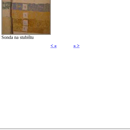
Sonda na stubištu
< «
» >