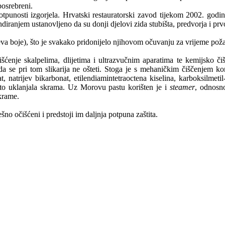
posrebreni.
unosti izgorjela. Hrvatski restauratorski zavod tijekom 2002. godi
diranjem ustanovljeno da su donji djelovi zida stubišta, predvorja i prv
ojeva boje), što je svakako pridonijelo njihovom očuvanju za vrijeme poža
šćenje skalpelima, dlijetima i ultrazvučnim aparatima te kemijsko 
a se pri tom slikarija ne ošteti. Stoga je s mehaničkim čiščenjem 
atrijev bikarbonat, etilendiamintetraoctena kiselina, karboksilmetil-
vito uklanjala skrama. Uz Morovu pastu korišten je i
steamer
, odnosn
krame.
o očišćeni i predstoji im daljnja potpuna zaštita.