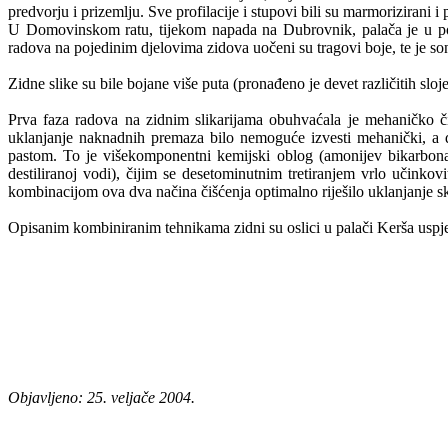
predvorju i prizemlju. Sve profilacije i stupovi bili su marmorizirani i 
U Domovinskom ratu, tijekom napada na Dubrovnik, palača je u potp
radova na pojedinim djelovima zidova uočeni su tragovi boje, te je son
Zidne slike su bile bojane više puta (pronađeno je devet različitih sl
Prva faza radova na zidnim slikarijama obuhvaćala je mehaničko či
uklanjanje naknadnih premaza bilo nemoguće izvesti mehanički, a d
pastom. To je višekomponentni kemijski oblog (amonijev bikarbonat, n
destiliranoj vodi), čijim se desetominutnim tretiranjem vrlo učinko
kombinacijom ova dva načina čišćenja optimalno riješilo uklanjanje s
Opisanim kombiniranim tehnikama zidni su oslici u palači Kerša uspješn
Objavljeno: 25. veljače 2004.