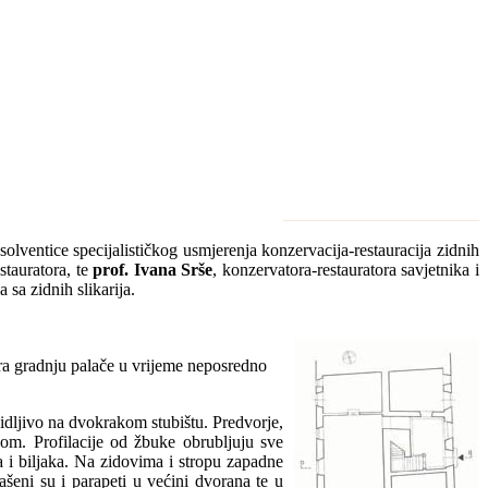
solventice specijalističkog usmjerenja konzervacija-restauracija zidnih
stauratora, te
prof. Ivana Srše
, konzervatora-restauratora savjetnika i
sa zidnih slikarija.
ra gradnju palače u vrijeme neposredno
idljivo na dvokrakom stubištu. Predvorje,
kom. Profilacije od žbuke obrubljuju sve
a i biljaka. Na zidovima i stropu zapadne
ašeni su i parapeti u većini dvorana te u