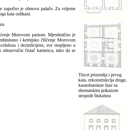
ne započeo je obnovu palače. Za vrijeme
oga kata oslikani.
ra.
čišćenje Morovom pastom. Mjestimično je
kombinirano i kemijsko čišćenje Morovom
celuloza i dezinficijens, sve otopljeno u
o ultrazvučni čistač kamenca, tako da se
Tlocrt prizemlja i prvog
kata, rekonstrukcija druge,
kasnobarokne faze sa
shematskim prikazom
stropnih štukatura