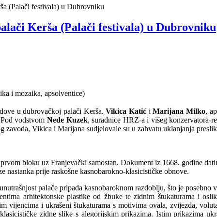
ša (Palači festivala) u Dubrovniku
alači Kerša (Palači festivala) u Dubrovniku
ka i mozaika, apsolventice)
radove u dubrovačkoj palači Kerša.
Vikica Katić
i
Marijana Milko
,
ap
kt. Pod vodstvom
Nede Kuzek
, suradnice HRZ-a i višeg konzervatora-re
g zavoda, Vikica i Marijana sudjelovale su u zahvatu uklanjanja preslika 
u prvom bloku uz Franjevački samostan. Dokument iz 1668. godine dati
 faze nastanka prije raskošne kasnobarokno-klasicističke obnove.
a unutrašnjost palače pripada kasnobaroknom razdoblju, što je posebno v
mentima arhitektonske plastike od žbuke te zidnim štukaturama i osli
im vijencima i ukrašeni štukaturama s motivima ovala, zvijezda, volut
lasicističke zidne slike s alegorijskim prikazima. Istim prikazima ukr