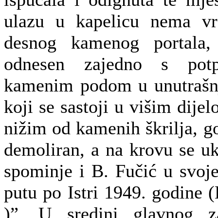
ulazu u kapelicu nema vr
desnog kamenog portala, 
odnesen zajedno s potp
kamenim podom u unutrašnj
koji se sastoji u višim dijel
nižim od kamenih škrilja, g
demoliran, a na krovu se uk
spominje i B. Fučić u svoje
putu po Istri 1949. godine (
)”. U sredini glavnog z