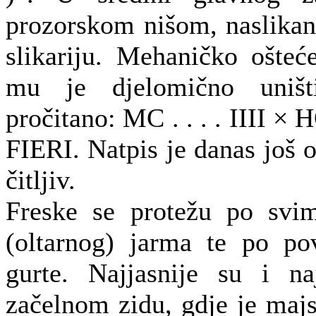
prozorskom nišom, naslikan 
slikariju. Mehaničko ošteć
mu je djelomično uništ
pročitano: MC . . . . IIII 
FIERI. Natpis je danas još oš
čitljiv.
Freske se protežu po svi
(oltarnog) jarma te po pov
gurte. Najjasnije su i n
začelnom zidu, gdje je majst