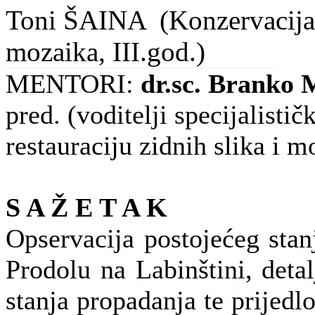
Toni ŠAINA (Konzervacija-r
mozaika, III.god.)
MENTORI:
dr.sc. Branko 
pred. (voditelji specijalisti
restauraciju zidnih slika i m
S A Ž E T A K
Opservacija postojećeg stan
Prodolu na Labinštini, deta
stanja propadanja te prijedl