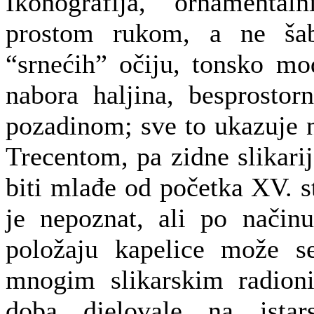
Ikonografija, ornamental
prostom rukom, a ne šab
“srnećih” očiju, tonsko mod
nabora haljina, besprostor
pozadinom; sve to ukazuje n
Trecentom, pa zidne slikari
biti mlađe od početka XV. s
je nepoznat, ali po načinu
položaju kapelice može s
mnogim slikarskim radion
doba djelovale na ista