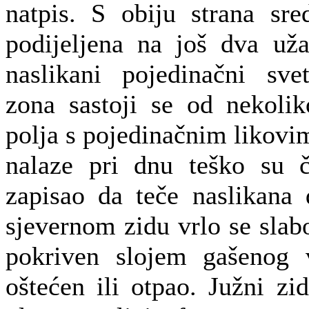
natpis. S obiju strana sre
podijeljena na još dva už
naslikani pojedinačni sve
zona sastoji se od nekolik
polja s pojedinačnim likovi
nalaze pri dnu teško su či
zapisao da teče naslikana 
sjevernom zidu vrlo se slabo
pokriven slojem gašenog 
oštećen ili otpao. Južni zi