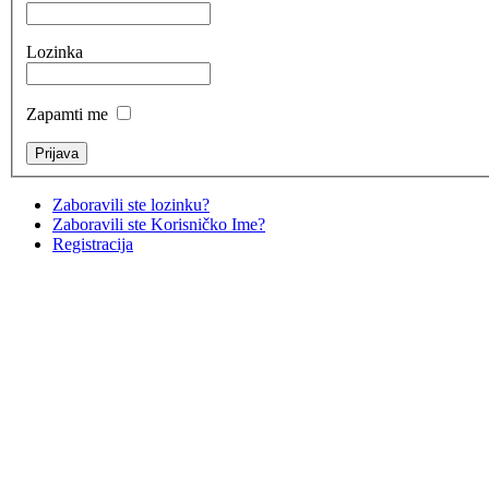
Lozinka
Zapamti me
Zaboravili ste lozinku?
Zaboravili ste Korisničko Ime?
Registracija