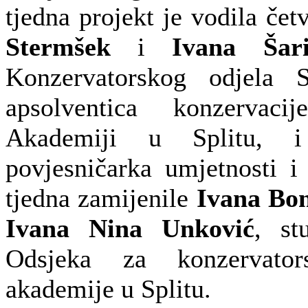
tjedna projekt je vodila če
Stermšek
i
Ivana Šari
Konzervatorskog odjela 
apsolventica konzervacij
Akademiji u Splitu, i
povjesničarka umjetnosti i
tjedna zamijenile
Ivana Bon
Ivana Nina Unković
, st
Odsjeka za konzervatorst
akademije u Splitu.