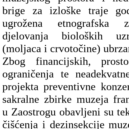
brige za izloške traje g
ugrožena etnografska 
djelovanja bioloških uz
(moljaca i crvotočine) ubrz
Zbog financijskih, prost
ograničenja te neadekvat
projekta preventivne konzer
sakralne zbirke muzeja fr
u Zaostrogu obavljeni su te
čišćenja i dezinsekcije muz