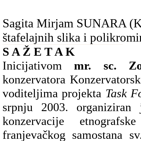
Sagita Mirjam SUNARA (Kon
štafelajnih slika i polikrom
S A Ž E T A K
Inicijativom
mr. sc. Zo
konzervatora Konzervatorsko
voditeljima projekta
Task F
srpnju 2003. organiziran j
konzervacije etnografs
franjevačkog samostana sv