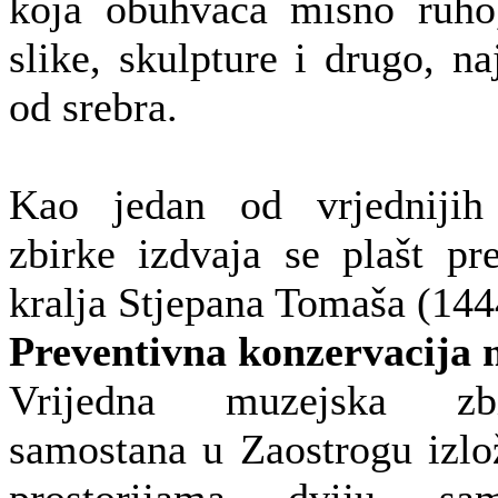
koja obuhvaća misno ruho,
slike, skulpture i drugo, na
od srebra.
Kao jedan od vrjednijih
zbirke izdvaja se plašt p
kralja Stjepana Tomaša (144
Preventivna konzervacija 
Vrijedna muzejska zbi
samostana u Zaostrogu izl
prostorijama dviju sam