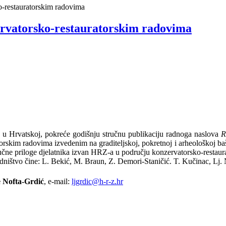
-restauratorskim radovima
ervatorsko-restauratorskim radovima
 u Hrvatskoj, pokreće godišnju stručnu publikaciju radnoga naslova
R
torskim radovima izvedenim na graditeljskoj, pokretnoj i arheološkoj ba
učne priloge djelatnika izvan HRZ-a u području konzervatorsko-restaurat
dništvo čine: L. Bekić, M. Braun, Z. Demori-Staničić. T. Kučinac, Lj. N
e Nofta-Grdić
, e-mail:
ljgrdic@h-r-z.hr