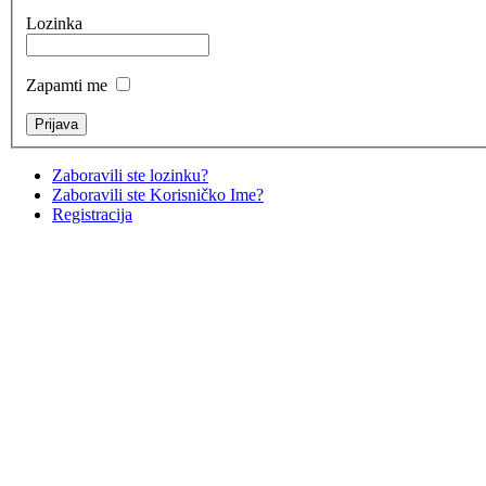
Lozinka
Zapamti me
Zaboravili ste lozinku?
Zaboravili ste Korisničko Ime?
Registracija