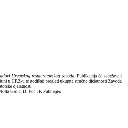
adovi Hrvatskog restauratorskog zavoda
. Publikacija će sadržavati
štini u HRZ-u te godišnji pregled ukupne stručne djelatnosti Zavoda
orske djelatnosti.
ofta Grdić, D. Ivić i P. Puhmajer.