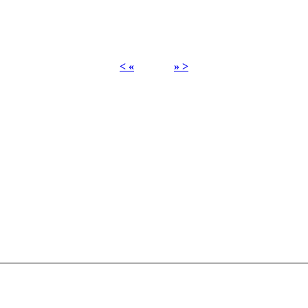
< «
» >