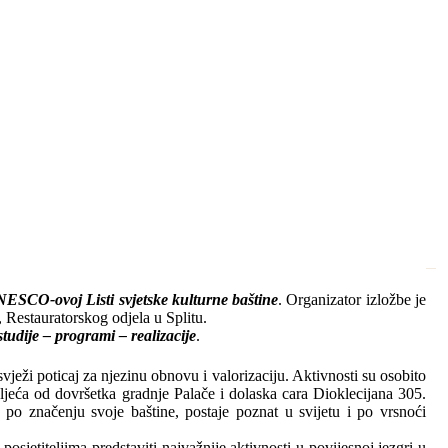
NESCO-ovoj Listi svjetske kulturne baštine
. Organizator izložbe je
 Restauratorskog odjela u Splitu.
studije – programi – realizacije
.
ježi poticaj za njezinu obnovu i valorizaciju. Aktivnosti su osobito
oljeća od dovršetka gradnje Palače i dolaska cara Dioklecijana 305.
po značenju svoje baštine, postaje poznat u svijetu i po vrsnoći
osjetiteljima predstaviti najvažnije aktivnosti u povijesnoj jezgri u