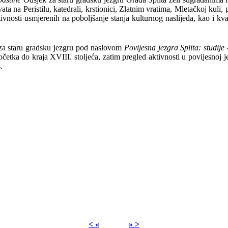
ata na Peristilu, katedrali, krstionici, Zlatnim vratima, Mletačkoj kuli
ivnosti usmjerenih na poboljšanje stanja kulturnog naslijeđa, kao i kva
za staru gradsku jezgru pod naslovom
Povijesna jezgra Splita: studije
očetka do kraja XVIII. stoljeća, zatim pregled aktivnosti u povijesnoj j
.
< «
» >