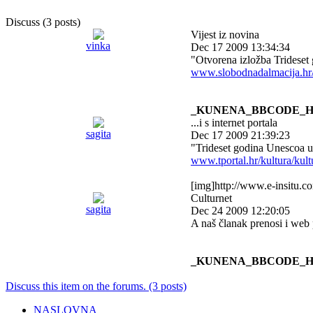
Discuss (3 posts)
Vijest iz novina
vinka
Dec 17 2009 13:34:34
"Otvorena izložba Trideset
www.slobodnadalmacija.hr/K
_KUNENA_BBCODE_H
...i s internet portala
sagita
Dec 17 2009 21:39:23
"Trideset godina Unescoa u 
www.tportal.hr/kultura/kult
[img]http://www.e-insitu.c
Culturnet
sagita
Dec 24 2009 12:20:05
A naš članak prenosi i web 
_KUNENA_BBCODE_H
Discuss this item on the forums. (3 posts)
NASLOVNA