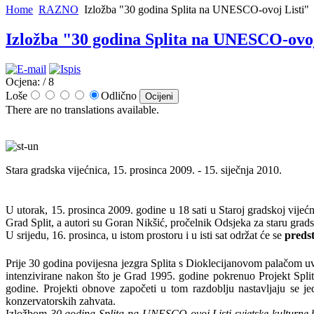
Home
RAZNO
Izložba "30 godina Splita na UNESCO-ovoj Listi"
Izložba "30 godina Splita na UNESCO-ovoj
Ocjena:
/ 8
Loše
Odlično
There are no translations available.
Stara gradska vijećnica, 15. prosinca 2009. - 15. siječnja 2010.
U utorak, 15. prosinca 2009. godine u 18 sati u Staroj gradskoj vijeć
Grad Split, a autori su Goran Nikšić, pročelnik Odsjeka za staru grad
U srijedu, 16. prosinca, u istom prostoru i u isti sat održat će se
preds
Prije 30 godina povijesna jezgra Splita s Dioklecijanovom palačom uvr
intenzivirane nakon što je Grad 1995. godine pokrenuo Projekt Split 
godine. Projekti obnove započeti u tom razdoblju nastavljaju se j
konzervatorskih zahvata.
Izložbom
30 godina Splita na UNESCO-ovoj Listi svjetske kulturne 