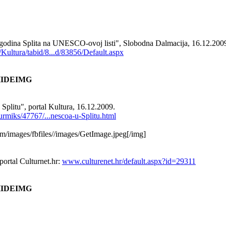
 godina Splita na UNESCO-ovoj listi", Slobodna Dalmacija, 16.12.200
ultura/tabid/8...d/83856/Default.aspx
IDEIMG
Splitu", portal Kultura, 16.12.2009.
urmiks/47767/...nescoa-u-Splitu.html
om/images/fbfiles//images/GetImage.jpeg[/img]
portal Culturnet.hr:
www.culturenet.hr/default.aspx?id=29311
IDEIMG