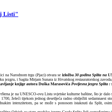
 Listi"
nici na Narodnom trgu (Pjaci) otvara se
izložba
30 godina Splita na U
sku jezgru, i Sagita Mirjam Sunara iz Hrvatskog restauratorskog zavoda,
tavljanje knjige autora Duška Marasovića
Povijesna jezgra Splita : 
štena je na UNESCO-ovu Listu svjetske kulturne baštine, što je dalo sv
1700, želeći tijekom jednog desetljeća radno obilježiti sedamnaest st
ednakim intenzitetom, pa se može s ponosom istaknuti da Split, osim 
baštine
Odsjek za staru gradsku jezgru Grada Splita želi sugrađanima i p