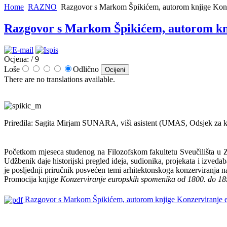
Home
RAZNO
Razgovor s Markom Špikićem, autorom knjige Konz
Razgovor s Markom Špikićem, autorom knj
Ocjena:
/ 9
Loše
Odlično
There are no translations available.
Priredila: Sagita Mirjam SUNARA, viši asistent (UMAS, Odsjek za ko
Početkom mjeseca studenog na Filozofskom fakultetu Sveučilišta u 
Udžbenik daje historijski pregled ideja, sudionika, projekata i izveda
je posljednji priručnik posvećen temi arhitektonskoga konzerviranja na
Promocija knjige
Konzerviranje europskih spomenika od 1800. do 18
Razgovor s Markom Špikićem, autorom knjige Konzerviranje 