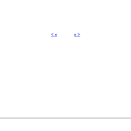
< «
» >