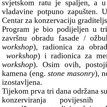
svjetskom ratu je spaljen, a 
vladavine potpuno zapušten. 
Centar za konzervaciju graditelj
Program je bio podijeljen u tri
završnu obradu fasade / ožb
workshop
), radionica za obr
workshop
) i radionica za m
workshop
). Osim ovih, postoj
kamena (eng.
stone masonry
), 
izostavljena.
Tijekom prva tri dana održana s
konzerviranja povijesnih 