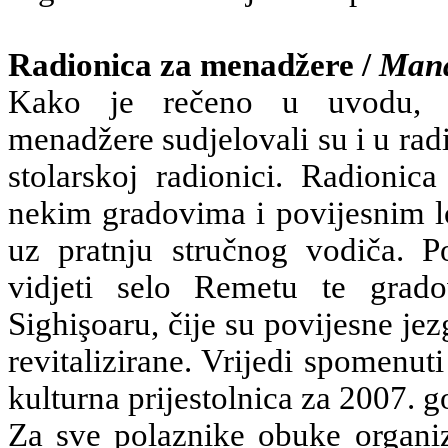
Radionica za menadžere /
Mana
Kako je rečeno u uvodu, po
menadžere sudjelovali su i u rad
stolarskoj radionici. Radionica
nekim gradovima i povijesnim lo
uz pratnju stručnog vodiča. Po
vidjeti selo Remetu te grado
Sighişoaru, čije su povijesne je
revitalizirane. Vrijedi spomenut
kulturna prijestolnica za 2007. g
Za sve polaznike obuke organizi