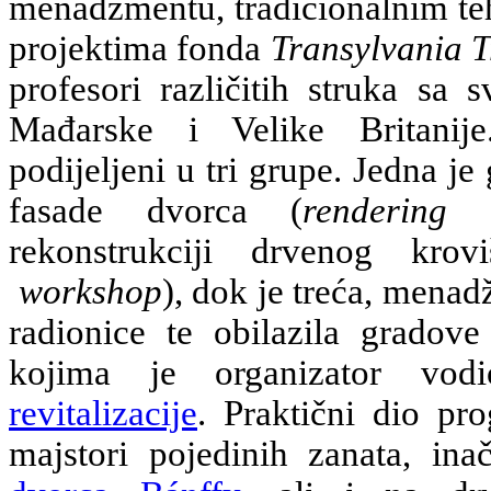
menadžmentu, tradicionalnim teh
projektima fonda
Transylvania T
profesori različitih struka sa 
Mađarske i Velike Britanij
podijeljeni u tri grupe. Jedna je
fasade dvorca (
rendering 
rekonstrukciji drvenog krov
workshop
), dok je treća, menad
radionice te obilazila gradov
kojima je organizator vo
revitalizacije
. Praktični dio pro
majstori pojedinih zanata, in