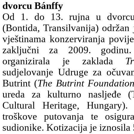
dvorcu Bánffy
Od 1. do 13. rujna u dvorc
(Bontida, Transilvanija) održan
vještinama konzerviranja povije
zaključni za 2009. godinu.
organizirala je zaklada
T
sudjelovanje Udruge za očuva
Butrint (
The Butrint Foundatio
ureda za kulturno nasljeđe (
Cultural Heritage, Hungary). 
troškove putovanja te osigur
sudionike. Kotizacija je iznosila