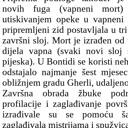
novih fuga (vapneni mort) 
utiskivanjem opeke u vapneni
pripremljeni zid postavljala u tri 
završni sloj. Mort je izrađen od 
dijela vapna (svaki novi sloj s
pijeska). U Bontidi se koristi ne
odstajalo najmanje šest mjese
obližnjem gradu Gherli, udaljen
Završna obrada žbuke podra
profilacije i zaglađivanje površ
izrađivale su se pomoću ša
zaglađivala mistrijama i spužvic