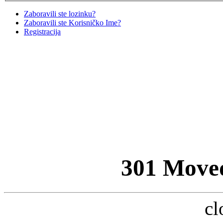
Zaboravili ste lozinku?
Zaboravili ste Korisničko Ime?
Registracija
301 Move
cl