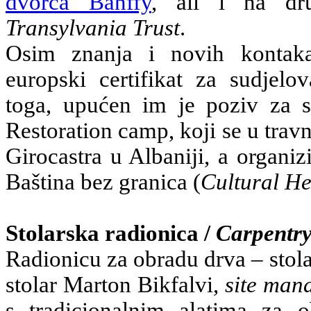
dvorca Bánffy
, ali i na dr
Transylvania Trust
.
Osim znanja i novih kontakat
europski certifikat za sudjel
toga, upućen im je poziv za 
Restoration camp, koji se u trav
Girocastra u Albaniji, a organiz
Baština bez granica (
Cultural He
Stolarska radionica /
Carpentr
Radionicu za obradu drva – stola
stolar Marton Bikfalvi,
site man
s tradicionalnim alatima za 